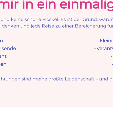
mir in ein einmali
ck und keine schöne Floskel. Es ist der Grund, war
u denken und jede Reise zu einer Bereicherung fü
au
- klei
eisende
- veran
ant
-
ben
rungen sind meine größte Leidenschaft – und gen