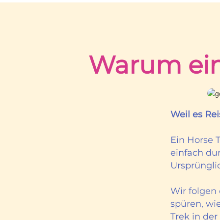
Warum ein 
Weil es Rei
Ein Horse T
einfach dur
Ursprüngli
Wir folgen
spüren, wi
Trek in der