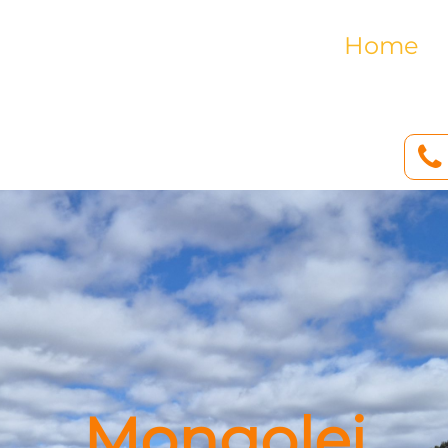
Home

Mongolei