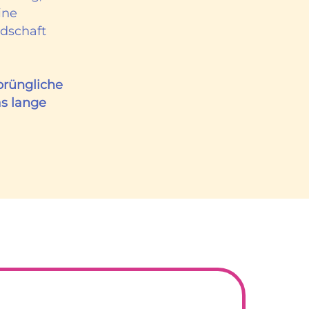
ine
ndschaft
prüngliche
as lange