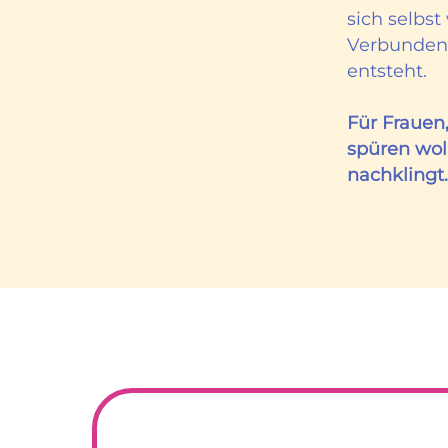
sich selbs
Verbundenh
entsteht.
Für Frauen
spüren woll
nachklingt.