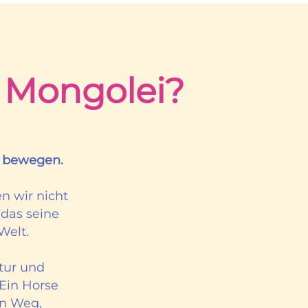
e Mongolei?
ns bewegen.
en wir nicht
 das seine
Welt.
tur und
 Ein Horse
in Weg,